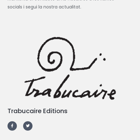
socials i segui la nostra actualitat.
Trabucaire Editions
F
T
a
w
c
i
e
t
b
t
o
e