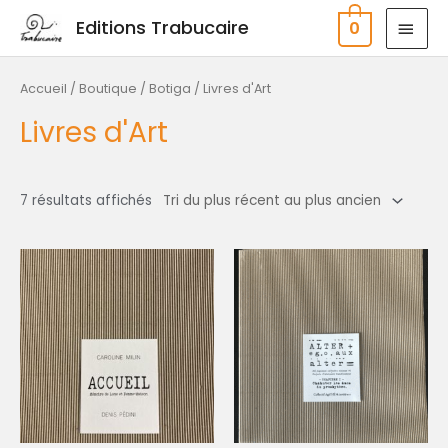
Aller
MEN
Editions Trabucaire
0
au
PRIN
contenu
Trié
du
plus
Accueil
/
Boutique / Botiga
/ Livres d'Art
récent
au
Livres d'Art
plus
ancien
7 résultats affichés