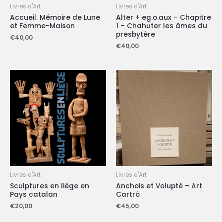
Livres d'Art
Livres d'Art
Accueil. Mémoire de Lune
Alter + eg.o.aux – Chapitre
et Femme-Maison
1 – Chahuter les âmes du
presbytère
€
40,00
€
40,00
Livres d'Art
Livres d'Art
Sculptures en liège en
Anchois et Volupté – Art
Pays catalan
Cartró
€
20,00
€
45,00