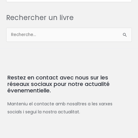
Rechercher un livre
R
e
c
h
e
Restez en contact avec nous sur les
r
réseaux sociaux pour notre actualité
c
évenementielle.
h
e
Manteniu el contacte amb nosaltres a les xarxes
r
socials i segui la nostra actualitat.
: