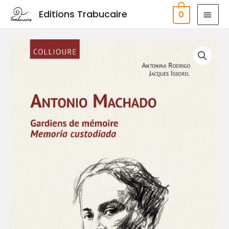
Aller
MEN
Editions Trabucaire
0
au
PRIN
contenu
quantité
de
Antonio
Machado
-
Gardiens
de
mémoire
/
Memoria
custodiada