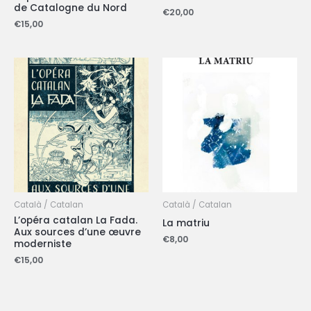
de Catalogne du Nord
€
20,00
€
15,00
Català / Catalan
Català / Catalan
L’opéra catalan La Fada.
La matriu
Aux sources d’une œuvre
€
8,00
moderniste
€
15,00