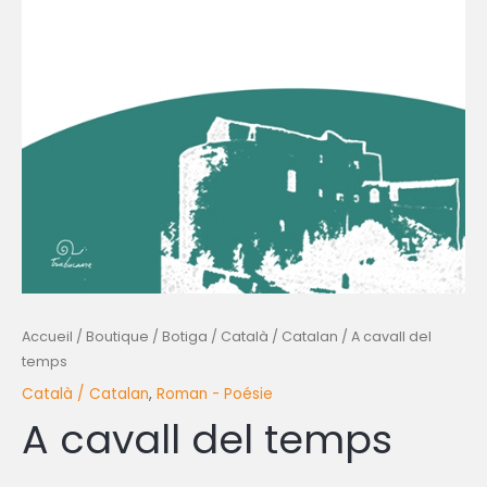
Accueil
/
Boutique / Botiga
/
Català / Catalan
/ A cavall del
temps
Català / Catalan
,
Roman - Poésie
A cavall del temps