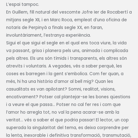
L’espai tampoc.
En Guillem, fill natural del vescomte Jofre Ier de Rocabertí a
mitjans segle XII, i en Marc Roca, empleat d’una oficina de
notaris de Perpinyà a finals segle XX, en faran,
involuntàriament, l’estranya experiència.
Sigui el que sigui el segle en el qual ens toca viure, la vida
va passant, grisa i planera pels uns, animada i complicada
pels altres. Els uns són tímids i transparents, els altres són
atrevits i voluntaris. A vegades, vés a saber perquè, les
coses es barregen i la gent s’embolica. Com fer quan, a
més, hi ha una història d’amor al bell mig? Quan les
casualitats es van apilotant? Somni, realitat, visions,
encativament? Potser cal plantejar-se les bones qüestions
i a veure el que passa… Potser no cal fer res i com que
l’amor ho arregla tot, no val la pena acarar-se amb la
veritat… vés a saber el que podria passar! El lector, un cop
superada la singularitat del tema, es deixa corprendre per
la lenta, inexorable i definitiva transformació, transmutació,