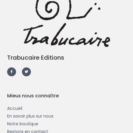
Trabucaire Editions
F
T
a
w
c
i
e
t
b
t
o
e
o
r
k
-
Mieux nous connaître
f
Accueil
En savoir plus sur nous
Notre boutique
Restons en contact