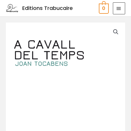
Aller
MEN
Editions Trabucaire
0
au
PRIN
contenu
quantité
de
A
cavall
del
temps