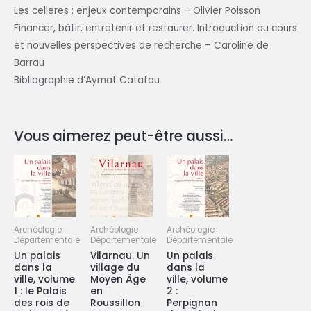
Les celleres : enjeux contemporains – Olivier Poisson
Financer, bâtir, entretenir et restaurer. Introduction au cours
et nouvelles perspectives de recherche – Caroline de
Barrau
Bibliographie d’Aymat Catafau
Vous aimerez peut-être aussi…
Archéologie
Archéologie
Archéologie
Départementale
Départementale
Départementale
Un palais
Vilarnau. Un
Un palais
dans la
village du
dans la
ville, volume
Moyen Âge
ville, volume
1 : le Palais
en
2 :
des rois de
Roussillon
Perpignan