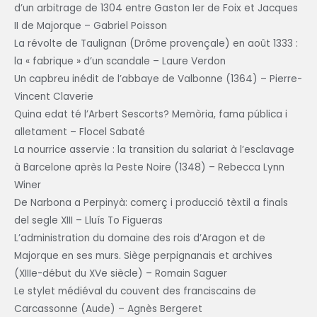
d’un arbitrage de 1304 entre Gaston Ier de Foix et Jacques
II de Majorque – Gabriel Poisson
La révolte de Taulignan (Drôme provençale) en août 1333 :
la « fabrique » d’un scandale – Laure Verdon
Un capbreu inédit de l’abbaye de Valbonne (1364) – Pierre-
Vincent Claverie
Quina edat té l’Arbert Sescorts? Memòria, fama pública i
alletament – Flocel Sabaté
La nourrice asservie : la transition du salariat à l’esclavage
à Barcelone après la Peste Noire (1348) – Rebecca Lynn
Winer
De Narbona a Perpinyà: comerç i producció tèxtil a finals
del segle XIII – Lluís To Figueras
L’administration du domaine des rois d’Aragon et de
Majorque en ses murs. Siège perpignanais et archives
(XIIIe-début du XVe siècle) – Romain Saguer
Le stylet médiéval du couvent des franciscains de
Carcassonne (Aude) – Agnès Bergeret