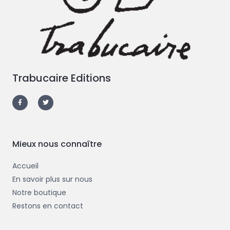
Trabucaire Editions
F
T
a
w
c
i
e
t
b
t
o
e
o
r
k
-
Mieux nous connaître
f
Accueil
En savoir plus sur nous
Notre boutique
Restons en contact