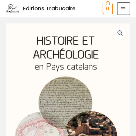
Aller
MEN
Editions Trabucaire
0
au
PRIN
contenu
quantité
de
Histoire
et
archéologie
en
Pays
catalans.
Mélanges
offerts
à
Aymat
Catafau