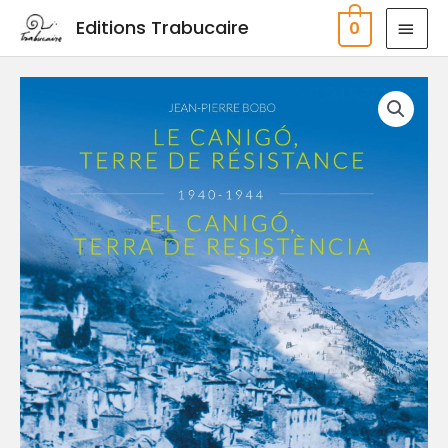
Aller
MEN
Editions Trabucaire
0
au
PRIN
contenu