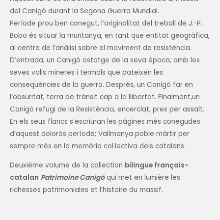
del Canigó durant la Segona Guerra Mundial.
Període prou ben conegut, l’originalitat del treball de J.-P.
Bobo és situar la muntanya, en tant que entitat geogràfica,
al centre de l’anàlisi sobre el moviment de resistència.
D’entrada, un Canigó ostatge de la seva època, amb les
seves valls mineres i termals que pateixen les
conseqüències de la guerra. Després, un Canigó far en
l’obsuritat, terra de trànsit cap a la llibertat. Finalment,un
Canigó refugi de la Resistència, encerclat, pres per assalt.
En els seus flancs s’escriuran les pàgines més conegudes
d’aquest dolorós període; Vallmanya poble màrtir per
sempre més en la memòria col·lectiva dels catalans.
Deuxième volume de la collection
bilingue français-
catalan
Patrimoine Canigó
qui met en lumière les
richesses patrimoniales et l’histoire du massif.