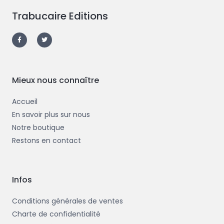
Trabucaire Editions
F
T
a
w
c
i
e
t
b
t
o
e
o
r
k
-
Mieux nous connaître
f
Accueil
En savoir plus sur nous
Notre boutique
Restons en contact
Infos
Conditions générales de ventes
Charte de confidentialité