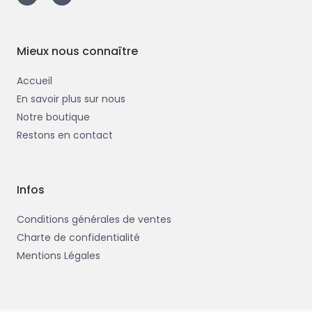
e
t
b
t
o
e
o
r
k
-
Mieux nous connaître
f
Accueil
En savoir plus sur nous
Notre boutique
Restons en contact
Infos
Conditions générales de ventes
Charte de confidentialité
Mentions Légales