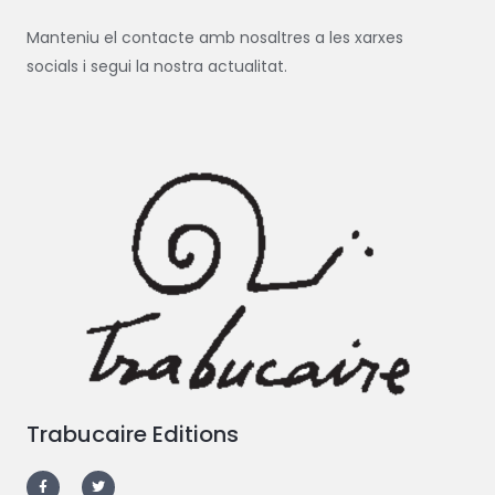
Manteniu el contacte amb nosaltres a les xarxes
socials i segui la nostra actualitat.
Trabucaire Editions
F
T
a
w
c
i