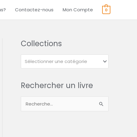
us?
Contactez-nous
Mon Compte
0
Collections
Sélectionner une catégorie
Rechercher un livre
R
e
c
h