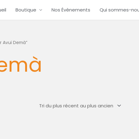
eil
Boutique
Nos Évènements
Qui sommes-no
hir Avui Demà”
Demà