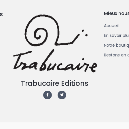
s
Mieux nous
Accueil
En savoir pl
Notre bouti
Restons en 
Trabucaire Editions
F
T
a
w
c
i
e
t
b
t
o
e
o
r
k
-
f