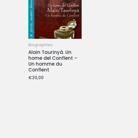
Biographies
Alain Taurinyà. Un
home del Conflent –
Un homme du
Conflent
€
20,00