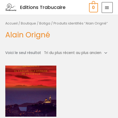
Aller
MEN
Editions Trabucaire
0
au
PRIN
contenu
Accueil
/
Boutique / Botiga
/ Produits identifiés “Alain Origné”
Alain Origné
Voici le seul résultat