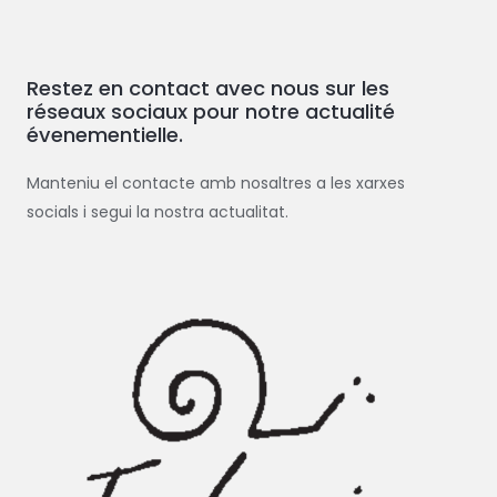
h
e
Restez en contact avec nous sur les
r
réseaux sociaux pour notre actualité
c
évenementielle.
h
e
Manteniu el contacte amb nosaltres a les xarxes
r
socials i segui la nostra actualitat.
: