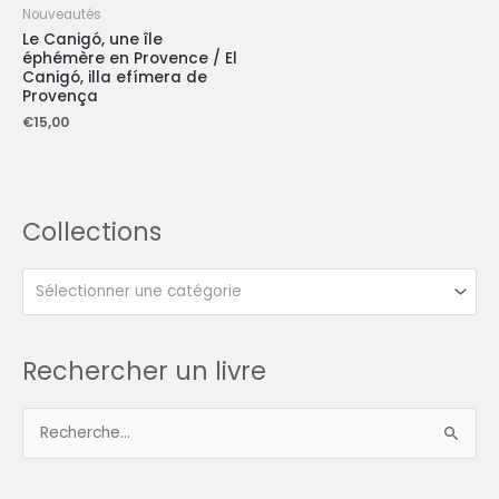
Nouveautés
Le Canigó, une île
éphémère en Provence / El
Canigó, illa efímera de
Provença
€
15,00
Collections
Sélectionner une catégorie
Rechercher un livre
R
e
c