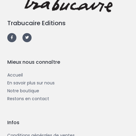
Trabucaire Editions
F
T
a
w
c
i
e
t
b
t
o
e
o
r
k
-
Mieux nous connaître
f
Accueil
En savoir plus sur nous
Notre boutique
Restons en contact
Infos
Conditions générales de ventes