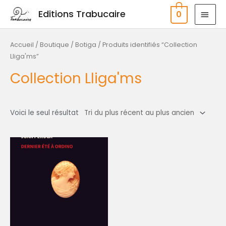
Aller
MEN
Editions Trabucaire
0
au
PRIN
contenu
Accueil
/
Boutique / Botiga
/ Produits identifiés “Collection
Lliga'ms”
Collection Lliga'ms
Voici le seul résultat