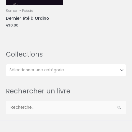
Roman - Poésie
Dernier été à Ordino
€
10,00
Collections
Sélectionner une catégorie
Rechercher un livre
R
e
c