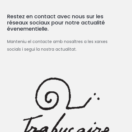
h
e
Restez en contact avec nous sur les
r
réseaux sociaux pour notre actualité
c
évenementielle.
h
e
Manteniu el contacte amb nosaltres a les xarxes
r
socials i segui la nostra actualitat.
: