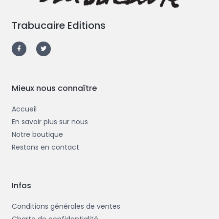
Trabucaire Editions
F
T
a
w
c
i
e
t
b
t
o
e
o
r
k
-
Mieux nous connaître
f
Accueil
En savoir plus sur nous
Notre boutique
Restons en contact
Infos
Conditions générales de ventes