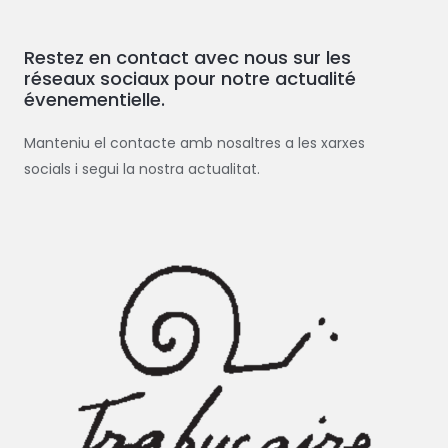
h
e
Restez en contact avec nous sur les
r
réseaux sociaux pour notre actualité
c
évenementielle.
h
e
Manteniu el contacte amb nosaltres a les xarxes
r
socials i segui la nostra actualitat.
: