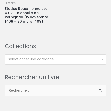
Histoire
Études Roussillonnaises
XXIV : Le concile de
Perpignan (15 novembre
1408 – 26 mars 1409)
Collections
Sélectionner une catégorie
Rechercher un livre
R
e
c