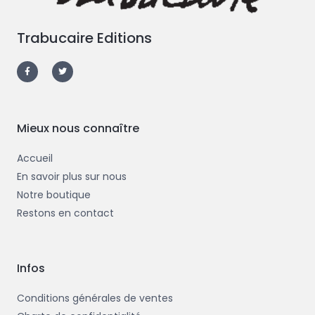
Trabucaire Editions
F
T
a
w
c
i
e
t
b
t
o
e
o
r
k
-
Mieux nous connaître
f
Accueil
En savoir plus sur nous
Notre boutique
Restons en contact
Infos
Conditions générales de ventes