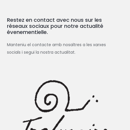
h
e
Restez en contact avec nous sur les
r
réseaux sociaux pour notre actualité
c
évenementielle.
h
e
Manteniu el contacte amb nosaltres a les xarxes
r
socials i segui la nostra actualitat.
: