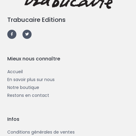
Trabucaire Editions
F
T
a
w
c
i
e
t
b
t
o
e
o
r
k
-
Mieux nous connaître
f
Accueil
En savoir plus sur nous
Notre boutique
Restons en contact
Infos
Conditions générales de ventes