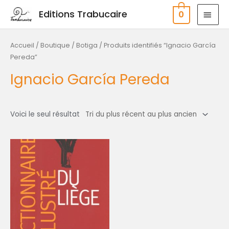
Aller
MEN
Editions Trabucaire
0
au
PRIN
contenu
Accueil
/
Boutique / Botiga
/ Produits identifiés “Ignacio García
Pereda”
Ignacio García Pereda
Voici le seul résultat