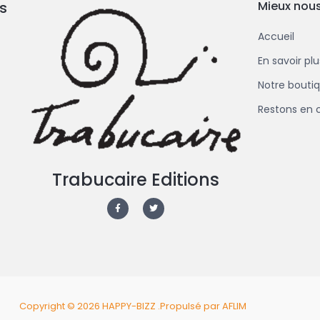
s
Mieux nous
Accueil
En savoir pl
Notre bouti
Restons en 
Trabucaire Editions
F
T
a
w
c
i
e
t
b
t
o
e
o
r
k
-
f
Copyright © 2026 HAPPY-BIZZ .
Propulsé par AFLIM