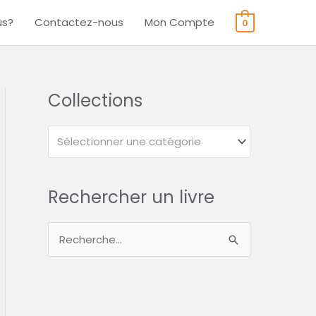
us?
Contactez-nous
Mon Compte
0
Collections
Sélectionner une catégorie
Rechercher un livre
R
e
c
h