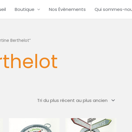
eil
Boutique
Nos Évènements
Qui sommes-no
rtine Berthelot”
rthelot