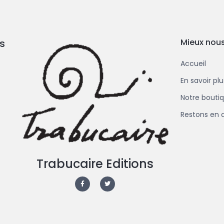
s
Mieux nous
Accueil
En savoir pl
Notre bouti
Restons en 
Trabucaire Editions
F
T
a
w
c
i
e
t
b
t
o
e
o
r
k