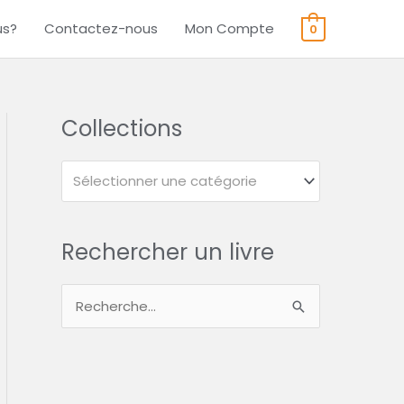
us?
Contactez-nous
Mon Compte
0
Collections
Sélectionner une catégorie
Rechercher un livre
R
e
c
h