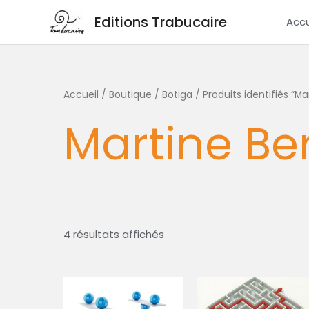
Aller
Editions Trabucaire
Accu
au
contenu
Trié
Accueil
/
Boutique / Botiga
/ Produits identifiés “Ma
du
plus
Martine Be
récent
au
plus
ancien
4 résultats affichés