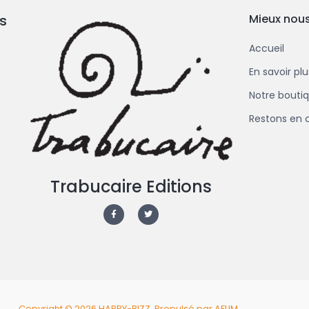
s
Mieux nous
Accueil
En savoir pl
Notre bouti
Restons en 
Trabucaire Editions
F
T
a
w
c
i
e
t
b
t
o
e
o
r
k
-
f
Copyright © 2026 HAPPY-BIZZ .
Propulsé par AFLIM