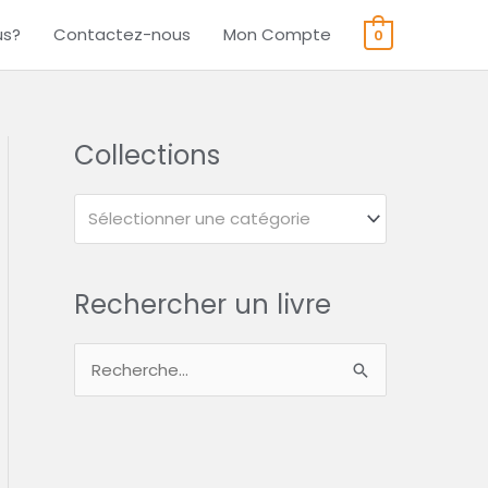
us?
Contactez-nous
Mon Compte
0
Collections
Sélectionner une catégorie
Rechercher un livre
R
e
c
h