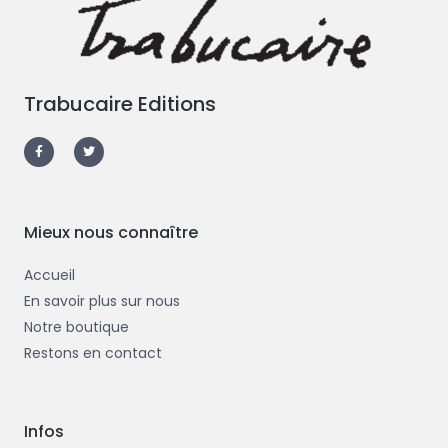
Trabucaire Editions
F
T
a
w
c
i
e
t
b
t
o
e
o
r
k
-
Mieux nous connaître
f
Accueil
En savoir plus sur nous
Notre boutique
Restons en contact
Infos