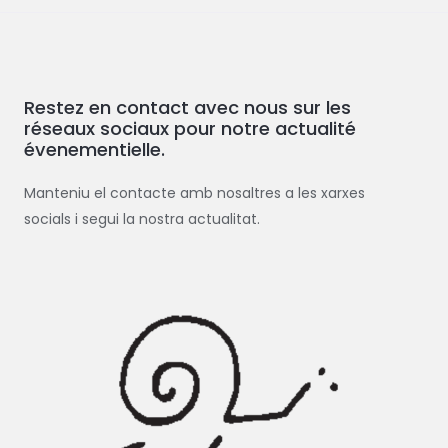
c
h
e
Restez en contact avec nous sur les
r
réseaux sociaux pour notre actualité
c
évenementielle.
h
e
Manteniu el contacte amb nosaltres a les xarxes
r
socials i segui la nostra actualitat.
: