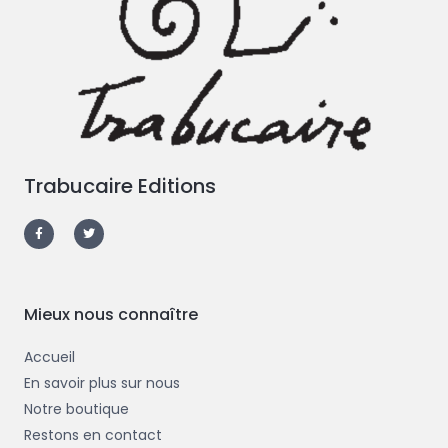
Trabucaire Editions
F
T
a
w
c
i
e
t
b
t
o
e
o
r
k
-
Mieux nous connaître
f
Accueil
En savoir plus sur nous
Notre boutique
Restons en contact