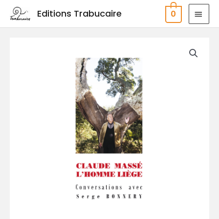
Aller
MEN
Editions Trabucaire
0
au
PRIN
contenu
quantité
de
Claude
Massé.
L'homme-
liège