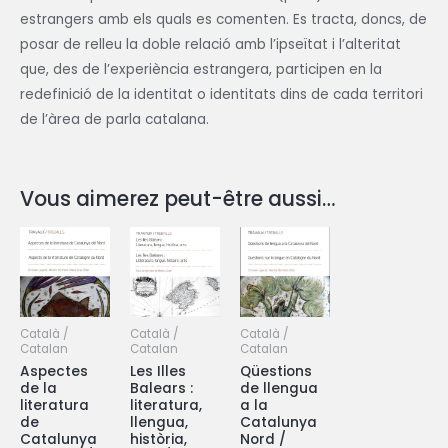
estrangers amb els quals es comenten. Es tracta, doncs, de
posar de relleu la doble relació amb l’ipseïtat i l’alteritat
que, des de l’experiència estrangera, participen en la
redefinició de la identitat o identitats dins de cada territori
de l’àrea de parla catalana.
Vous aimerez peut-être aussi…
Català /
Català /
Català /
Catalan
Catalan
Catalan
Aspectes
Les Illes
Qüestions
de la
Balears :
de llengua
literatura
literatura,
a la
de
llengua,
Catalunya
Catalunya
història,
Nord /