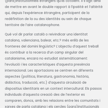
(para)institutionnels étrangers qu’ils côtoient. Il s’agit ainsi
de mettre en avant le double rapport à l’ipséité et l’altérité
qui, depuis l’expérience étrangère, participent de la
redéfinition de la ou des identités au sein de chaque
territoire de l’aire catalanophone.
Què vol dir parlar català o reivindicar una identitat
catalana, valenciana, balear, etc.? més enllà de les
fronteres del domini lingüístic? L’objectiu d’aquest treball
és contribuir a la recerca d’un camp singular del
catalanisme, encara no estudiat sistemàticament:
l’evolució i les característiques d’aquesta presència
internacional. Les aportacions se centren en diferents
aspectes (política, literatura, gastronomia, història,
didàctica, traducció, etc.) d’aquesta circulació de
dispositius identitaris en un context intercultural. Els passos
individuals d’aquesta creació des de l’exterior es
comparen, doncs, amb les relacions entre les comunitats i
xarxes de parla catalana i els cercles (para)institucionals