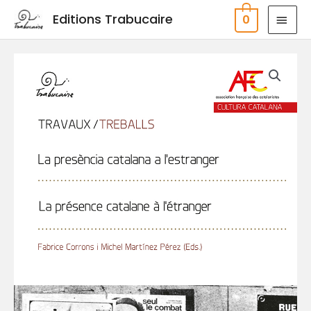
Aller
MEN
Editions Trabucaire
0
au
PRIN
contenu
quantité
de
La
presència
catalana
a
l'estranger
-
La
présence
catalane
à
l'étranger