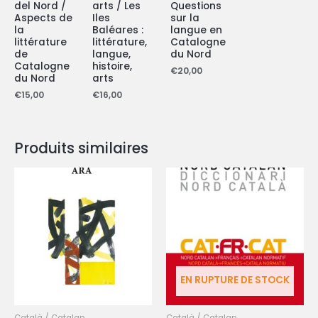
del Nord /
arts / Les
Questions
Aspects de
Iles
sur la
la
Baléares :
langue en
littérature
littérature,
Catalogne
de
langue,
du Nord
Catalogne
histoire,
€
20,00
du Nord
arts
€
15,00
€
16,00
Produits similaires
EN RUPTURE DE STOCK