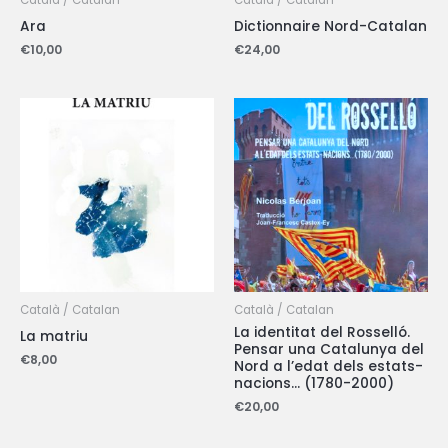
Català / Catalan
Català / Catalan
Ara
Dictionnaire Nord-Catalan
€
10,00
€
24,00
Català / Catalan
Català / Catalan
La identitat del Rosselló.
La matriu
Pensar una Catalunya del
€
8,00
Nord a l’edat dels estats-
nacions… (1780-2000)
€
20,00