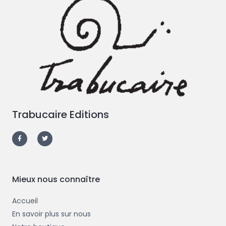
Trabucaire Editions
F
T
a
w
c
i
e
t
b
t
o
e
o
r
k
-
Mieux nous connaître
f
Accueil
En savoir plus sur nous