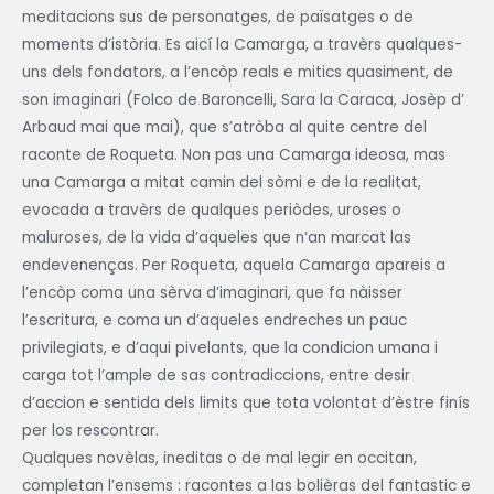
meditacions sus de personatges, de païsatges o de
moments d’istòria. Es aicí la Camarga, a travèrs qualques-
uns dels fondators, a l’encòp reals e mitics quasiment, de
son imaginari (Folco de Baroncelli, Sara la Caraca, Josèp d’
Arbaud mai que mai), que s’atròba al quite centre del
raconte de Roqueta. Non pas una Camarga ideosa, mas
una Camarga a mitat camin del sòmi e de la realitat,
evocada a travèrs de qualques periòdes, uroses o
maluroses, de la vida d’aqueles que n’an marcat las
endevenenças. Per Roqueta, aquela Camarga apareis a
l’encòp coma una sèrva d’imaginari, que fa nàisser
l’escritura, e coma un d’aqueles endreches un pauc
privilegiats, e d’aqui pivelants, que la condicion umana i
carga tot l’ample de sas contradiccions, entre desir
d’accion e sentida dels limits que tota volontat d’èstre finís
per los rescontrar.
Qualques novèlas, ineditas o de mal legir en occitan,
completan l’ensems : racontes a las bolièras del fantastic e