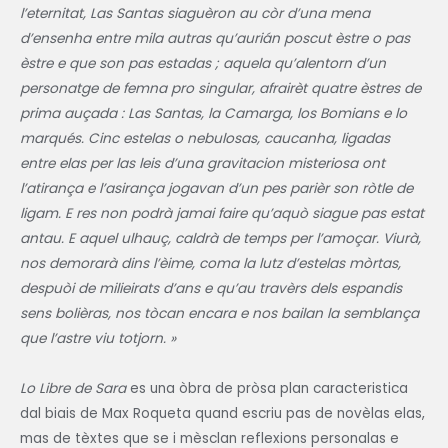
l’eternitat, Las Santas siaguèron au còr d’una mena
d’ensenha entre mila autras qu’aurián poscut èstre o pas
èstre e que son pas estadas ; aquela qu’alentorn d’un
personatge de femna pro singular, afrairèt quatre èstres de
prima auçada : Las Santas, la Camarga, los Bomians e lo
marqués. Cinc estelas o nebulosas, caucanha, ligadas
entre elas per las leis d’una gravitacion misteriosa ont
l’atirança e l’asirança jogavan d’un pes parièr son ròtle de
ligam. E res non podrà jamai faire qu’aquò siague pas estat
antau. E aquel ulhauç, caldrà de temps per l’amoçar. Viurà,
nos demorarà dins l’èime, coma la lutz d’estelas mòrtas,
despuòi de milieirats d’ans e qu’au travèrs dels espandis
sens bolièras, nos tòcan encara e nos bailan la semblança
que l’astre viu totjorn. »
Lo Libre de Sara
es una òbra de pròsa plan caracteristica
dal biais de Max Roqueta quand escriu pas de novèlas elas,
mas de tèxtes que se i mèsclan reflexions personalas e