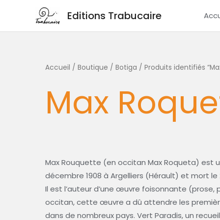
Aller
Editions Trabucaire
Accu
au
contenu
Trié
Accueil
/
Boutique / Botiga
/ Produits identifiés “M
du
plus
Max Roque
récent
au
plus
ancien
Max Rouquette (en occitan Max Roqueta) est un 
décembre 1908 à Argelliers (Hérault) et mort le 2
Il est l’auteur d’une œuvre foisonnante (prose, p
occitan, cette œuvre a dû attendre les premièr
dans de nombreux pays. Vert Paradis, un recueil