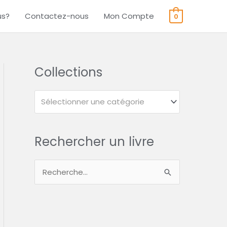
us?
Contactez-nous
Mon Compte
0
Collections
Sélectionner une catégorie
Rechercher un livre
R
e
c
h