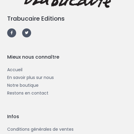
Trabucaire Editions
F
T
a
w
c
i
e
t
b
t
o
e
o
r
k
-
Mieux nous connaître
f
Accueil
En savoir plus sur nous
Notre boutique
Restons en contact
Infos
Conditions générales de ventes