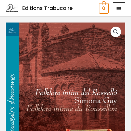
Aller
MEN
Editions Trabucaire
0
au
PRIN
contenu
quantité
de
Folklore
íntim
del
Rosselló
-
Folklore
intime
du
Roussillon