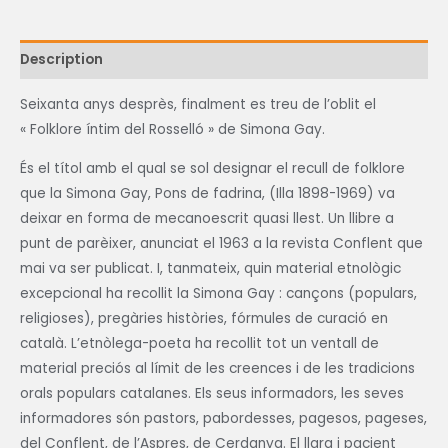
Description
Seixanta anys desprès, finalment es treu de l’oblit el
« Folklore íntim del Rosselló » de Simona Gay.
És el títol amb el qual se sol designar el recull de folklore
que la Simona Gay, Pons de fadrina, (Illa 1898-1969) va
deixar en forma de mecanoescrit quasi llest. Un llibre a
punt de parèixer, anunciat el 1963 a la revista Conflent que
mai va ser publicat. I, tanmateix, quin material etnològic
excepcional ha recollit la Simona Gay : cançons (populars,
religioses), pregàries històries, fórmules de curació en
català. L’etnòlega-poeta ha recollit tot un ventall de
material preciós al límit de les creences i de les tradicions
orals populars catalanes. Els seus informadors, les seves
informadores són pastors, pabordesses, pagesos, pageses,
del Conflent, de l’Aspres, de Cerdanya. El llarg i pacient