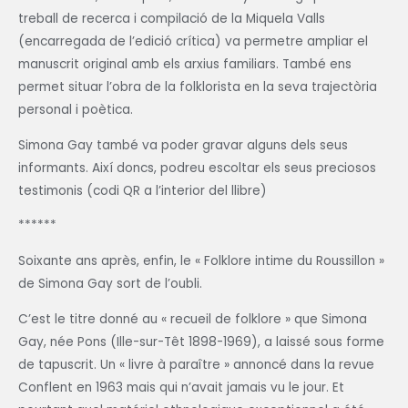
treball de recerca i compilació de la Miquela Valls
(encarregada de l’edició crítica) va permetre ampliar el
manuscrit original amb els arxius familiars. També ens
permet situar l’obra de la folklorista en la seva trajectòria
personal i poètica.
Simona Gay també va poder gravar alguns dels seus
informants. Així doncs, podreu escoltar els seus preciosos
testimonis (codi QR a l’interior del llibre)
******
Soixante ans après, enfin, le « Folklore intime du Roussillon »
de Simona Gay sort de l’oubli.
C’est le titre donné au « recueil de folklore » que Simona
Gay, née Pons (Ille-sur-Têt 1898-1969), a laissé sous forme
de tapuscrit. Un « livre à paraître » annoncé dans la revue
Conflent en 1963 mais qui n’avait jamais vu le jour. Et