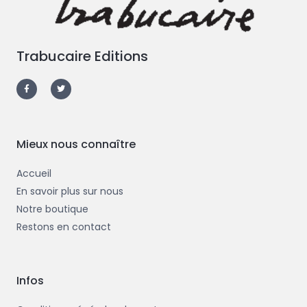
Trabucaire Editions
F
T
a
w
c
i
e
t
b
t
o
e
o
r
k
-
Mieux nous connaître
f
Accueil
En savoir plus sur nous
Notre boutique
Restons en contact
Infos