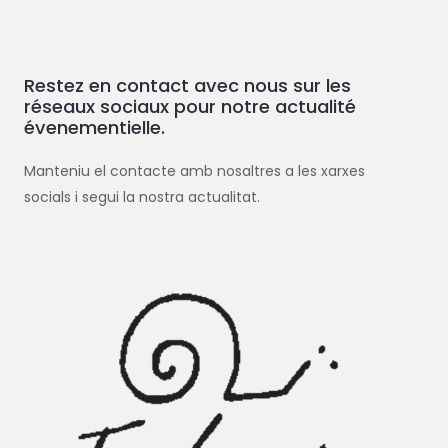
c
h
e
Restez en contact avec nous sur les
r
réseaux sociaux pour notre actualité
c
évenementielle.
h
e
Manteniu el contacte amb nosaltres a les xarxes
r
socials i segui la nostra actualitat.
: