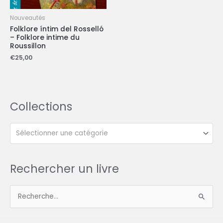
Nouveautés
Folklore íntim del Rosselló
– Folklore intime du
Roussillon
€
25,00
Collections
Sélectionner une catégorie
Rechercher un livre
R
e