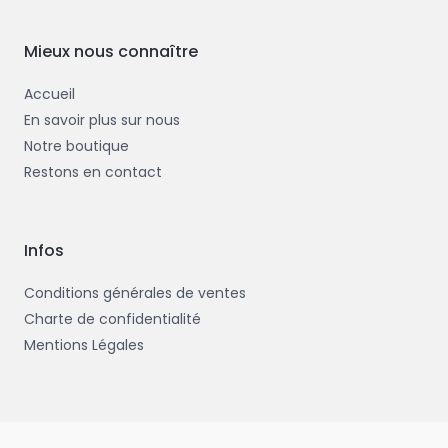
o
e
o
r
k
-
Mieux nous connaître
f
Accueil
En savoir plus sur nous
Notre boutique
Restons en contact
Infos
Conditions générales de ventes
Charte de confidentialité
Mentions Légales