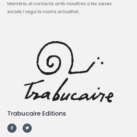
e
Manteniu el contacte amb nosaltres a les xarxes
r
socials i segui la nostra actualitat.
:
Trabucaire Editions
F
T
a
w
c
i
e
t
b
t