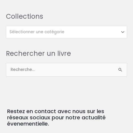
Collections
Sélectionner une catégorie
Rechercher un livre
R
e
c
h
e
Restez en contact avec nous sur les
r
réseaux sociaux pour notre actualité
c
évenementielle.
h