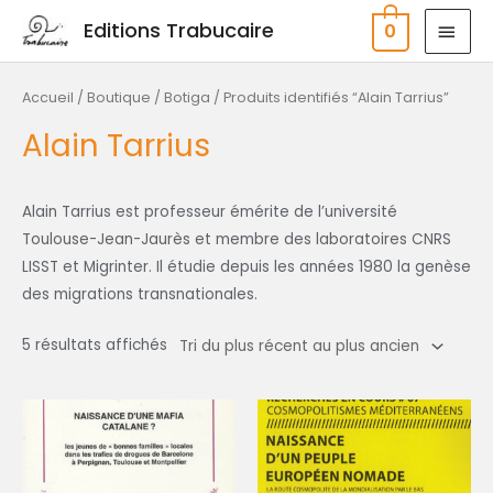
Aller
MEN
Editions Trabucaire
0
au
PRIN
contenu
Trié
du
plus
Accueil
/
Boutique / Botiga
/ Produits identifiés “Alain Tarrius”
récent
au
Alain Tarrius
plus
ancien
Alain Tarrius est professeur émérite de l’université
Toulouse-Jean-Jaurès et membre des laboratoires CNRS
LISST et Migrinter. Il étudie depuis les années 1980 la genèse
des migrations transnationales.
5 résultats affichés