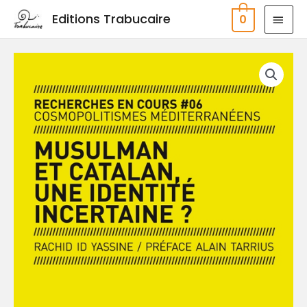
Aller
MEN
Editions Trabucaire
0
au
PRIN
contenu
quantité
de
Musulman
et
catalan,
une
identité
incertaine?