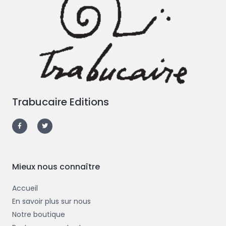
Trabucaire Editions
F
T
a
w
c
i
e
t
b
t
o
e
o
r
k
-
Mieux nous connaître
f
Accueil
En savoir plus sur nous
Notre boutique