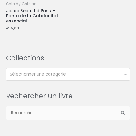
Català / Catalan
Josep Sebastià Pons –
Poeta de la Catalanitat
essencial
€
15,00
Collections
Sélectionner une catégorie
Rechercher un livre
R
e
c