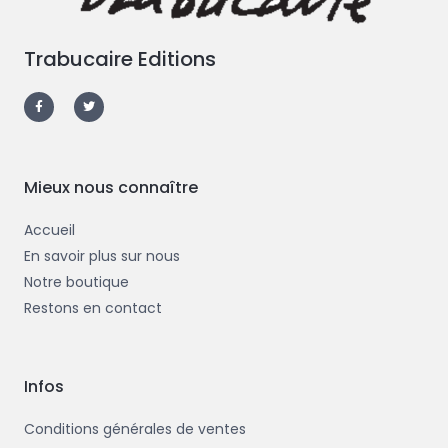
Trabucaire Editions
F
T
a
w
c
i
e
t
b
t
o
e
o
r
k
-
Mieux nous connaître
f
Accueil
En savoir plus sur nous
Notre boutique
Restons en contact
Infos
Conditions générales de ventes