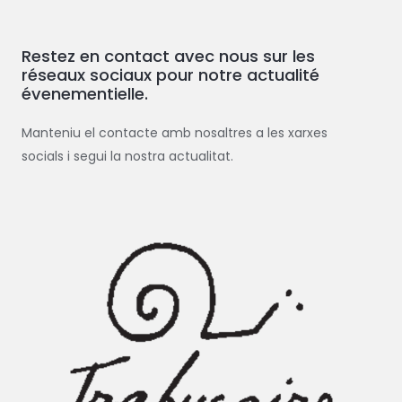
h
e
Restez en contact avec nous sur les
r
réseaux sociaux pour notre actualité
c
évenementielle.
h
e
Manteniu el contacte amb nosaltres a les xarxes
r
socials i segui la nostra actualitat.
: