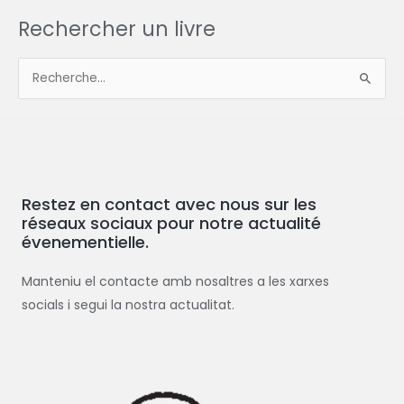
Rechercher un livre
R
e
c
h
e
Restez en contact avec nous sur les
r
réseaux sociaux pour notre actualité
c
évenementielle.
h
e
Manteniu el contacte amb nosaltres a les xarxes
r
socials i segui la nostra actualitat.
: