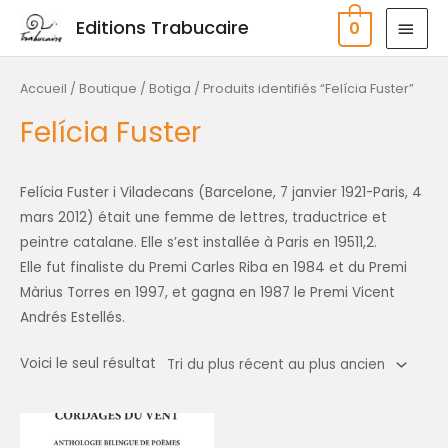
Aller
MEN
Editions Trabucaire
0
au
PRIN
contenu
Accueil
/
Boutique / Botiga
/ Produits identifiés “Felícia Fuster”
Felícia Fuster
Felícia Fuster i Viladecans (Barcelone, 7 janvier 1921-Paris, 4
mars 2012) était une femme de lettres, traductrice et
peintre catalane. Elle s’est installée à Paris en 19511,2.
Elle fut finaliste du Premi Carles Riba en 1984 et du Premi
Màrius Torres en 1997, et gagna en 1987 le Premi Vicent
Andrés Estellés.
Voici le seul résultat