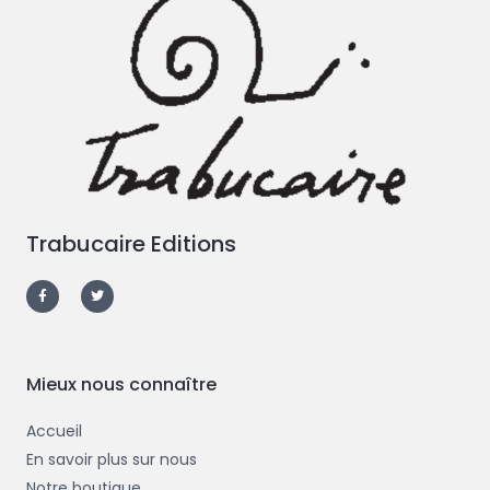
Trabucaire Editions
F
T
a
w
c
i
e
t
b
t
o
e
o
r
k
-
Mieux nous connaître
f
Accueil
En savoir plus sur nous
Notre boutique