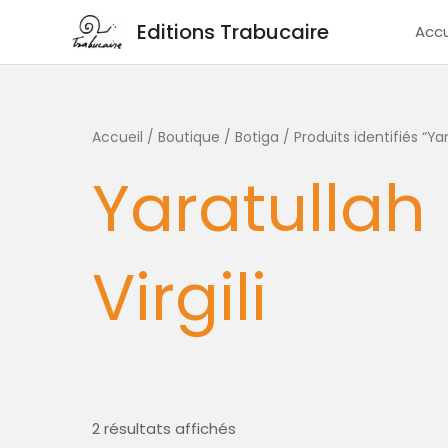
Aller
Editions Trabucaire
Accu
au
contenu
Trié
Accueil
/
Boutique / Botiga
/ Produits identifiés “Yara
du
plus
Yaratullah 
récent
au
plus
ancien
Virgili
2 résultats affichés