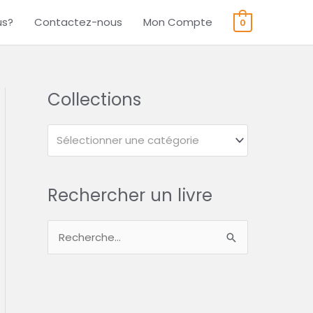
us?
Contactez-nous
Mon Compte
0
Collections
Sélectionner une catégorie
Rechercher un livre
R
e
c
h