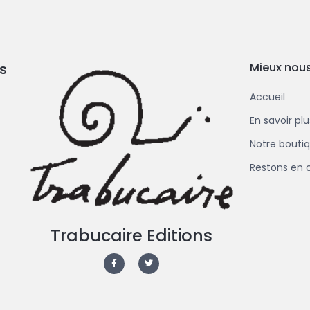
s
Mieux nous
Accueil
En savoir pl
Notre bouti
Restons en 
Trabucaire Editions
F
T
a
w
c
i
e
t
b
t
o
e
o
r