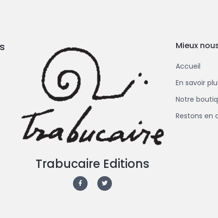
s
Mieux nous
Accueil
En savoir pl
Notre bouti
Restons en 
Trabucaire Editions
F
T
a
w
c
i
e
t
b
t
o
e
o
r