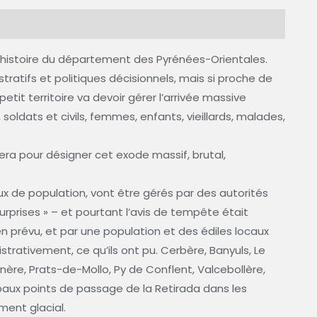
s l’histoire du département des Pyrénées-Orientales.
stratifs et politiques décisionnels, mais si proche de
etit territoire va devoir gérer l’arrivée massive
soldats et civils, femmes, enfants, vieillards, malades,
sera pour désigner cet exode massif, brutal,
lux de population, vont être gérés par des autorités
surprises » – et pourtant l’avis de tempête était
 prévu, et par une population et des édiles locaux
istrativement, ce qu’ils ont pu. Cerbère, Banyuls, Le
nère, Prats-de-Mollo, Py de Conflent, Valcebollère,
paux points de passage de la Retirada dans les
ment glacial.