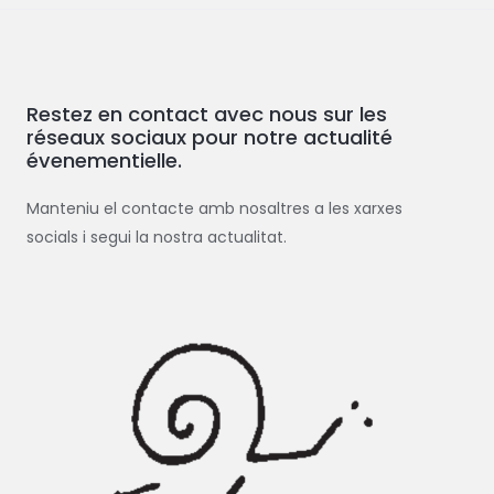
c
h
e
Restez en contact avec nous sur les
r
réseaux sociaux pour notre actualité
c
évenementielle.
h
e
Manteniu el contacte amb nosaltres a les xarxes
r
socials i segui la nostra actualitat.
: