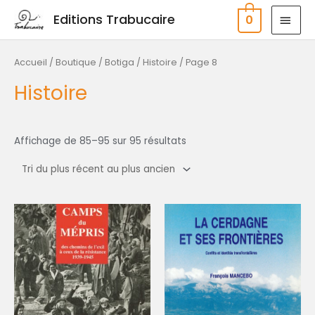
Aller
MEN
Editions Trabucaire
0
au
PRIN
contenu
Trié
du
plus
Accueil
/
Boutique / Botiga
/
Histoire
/ Page 8
récent
au
Histoire
plus
ancien
Affichage de 85–95 sur 95 résultats