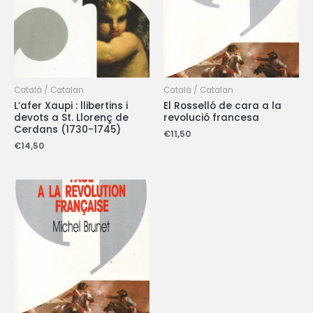
Català / Catalan
Català / Catalan
L’afer Xaupi : llibertins i
El Rosselló de cara a la
devots a St. Llorenç de
revolució francesa
Cerdans (1730-1745)
€
11,50
€
14,50