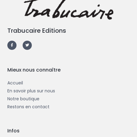
Trabucaire Editions
F
T
a
w
c
i
e
t
b
t
o
e
o
r
k
-
Mieux nous connaître
f
Accueil
En savoir plus sur nous
Notre boutique
Restons en contact
Infos