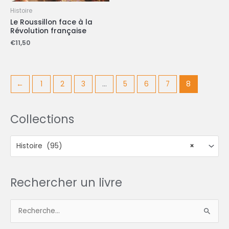
Histoire
Le Roussillon face à la
Révolution française
€
11,50
←
1
2
3
…
5
6
7
8
Collections
Histoire (95)
×
Rechercher un livre
R
e